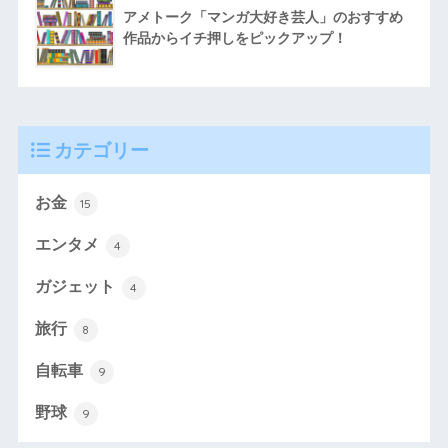
アメトーク「マンガ大好き芸人」のおすすめ
作品からイチ押しをピックアップ！
カテゴリー
お金
15
エンタメ
4
ガジェット
4
旅行
8
自転車
9
野球
9