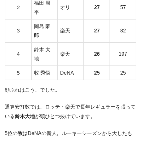
福田 周
２
オリ
27
57
平
岡島 豪
３
楽天
27
82
郎
鈴木 大
４
楽天
26
197
地
５
牧 秀悟
DeNA
25
25
顔ぶれはこう、でした。
通算安打数では、ロッテ・楽天で長年レギュラーを張って
いる
鈴木大地
が頭ひとつ抜けています。
5位の
牧
はDeNAの新人。ルーキーシーズンから大したも