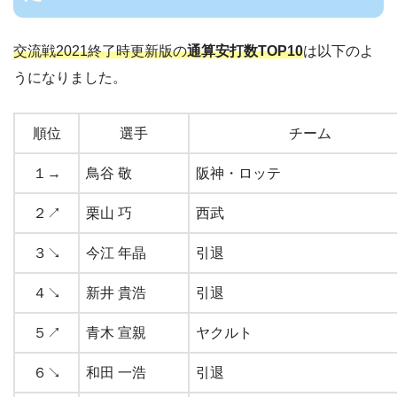
交流戦2021終了時更新版の
通算安打数TOP10
は以下のよ
うになりました。
順位
選手
チーム
１→
鳥谷 敬
阪神・ロッテ
２↗︎
栗山 巧
西武
３↘︎
今江 年晶
引退
４↘︎
新井 貴浩
引退
５↗︎
青木 宣親
ヤクルト
６↘︎
和田 一浩
引退