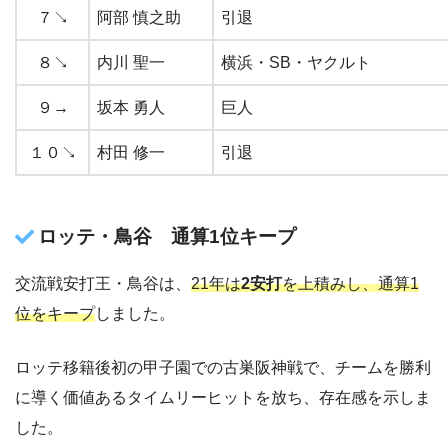
７↘︎
阿部 慎之助
引退
８↘︎
内川 聖一
横浜・SB・ヤクルト
９→
坂本 勇人
巨人
１０↘︎
村田 修一
引退
ロッテ・鳥谷 通算1位キープ
交流戦安打王・鳥谷は、
21年は
2安打
を上積みし、通算1
位をキープ
しました。
ロッテ移籍後初の甲子園での古巣阪神戦で、チームを勝利
に導く価値あるタイムリーヒットを放ち、存在感を示しま
した。