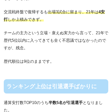
交流戦終盤で復帰するも
出場3試合に留まり、21年は
4安
打
しか上積みできず。
チームの主力という立場・衰えぬ実力から言って、21年で
歴代5位以内に入ってきても全く不思議ではなかったので
すが、残念。
歴代順位は9位のままです。
ランキング上位は引退選手ばかりに
通算安打数TOP10のうち
半数5名が引退選手
となりまし
た。