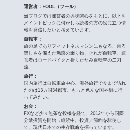
運営者：FOOL（フール）
当ブログでは運営者の興味関心をもとに、以下を
メイントピックに何かしら読者の方の役に立つ情
報を発信したいと考えています。
自転車：
旅の足でありフィットネスマシンにもなる、乗る
楽しさを備えた魅惑の乗り物、それが自転車。運
営者はロードバイクと折りたたみ自転車の二刀
流。
旅行：
国内旅行は自転車旅中心。海外旅行で今まで訪れ
たのは13ヵ国34都市。もっと色んな国や街に行
ってみたい。
お金：
FXなど少々無茶な投機を経て、2012年から国際
分散投資を開始→継続中。投資／節約を駆使し
て、現代日本での生存戦略を探っています。