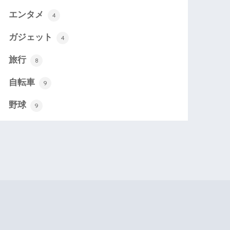
エンタメ
4
ガジェット
4
旅行
8
自転車
9
野球
9