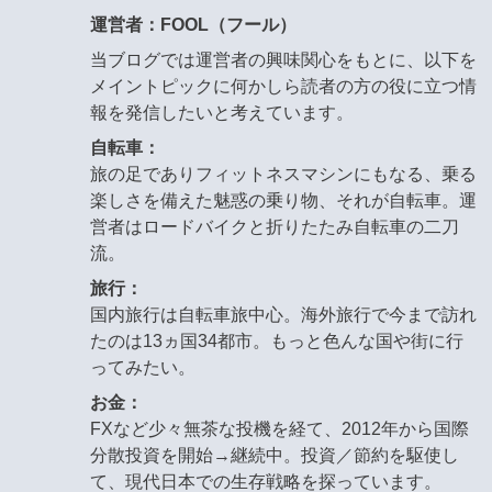
運営者：FOOL（フール）
当ブログでは運営者の興味関心をもとに、以下を
メイントピックに何かしら読者の方の役に立つ情
報を発信したいと考えています。
自転車：
旅の足でありフィットネスマシンにもなる、乗る
楽しさを備えた魅惑の乗り物、それが自転車。運
営者はロードバイクと折りたたみ自転車の二刀
流。
旅行：
国内旅行は自転車旅中心。海外旅行で今まで訪れ
たのは13ヵ国34都市。もっと色んな国や街に行
ってみたい。
お金：
FXなど少々無茶な投機を経て、2012年から国際
分散投資を開始→継続中。投資／節約を駆使し
て、現代日本での生存戦略を探っています。