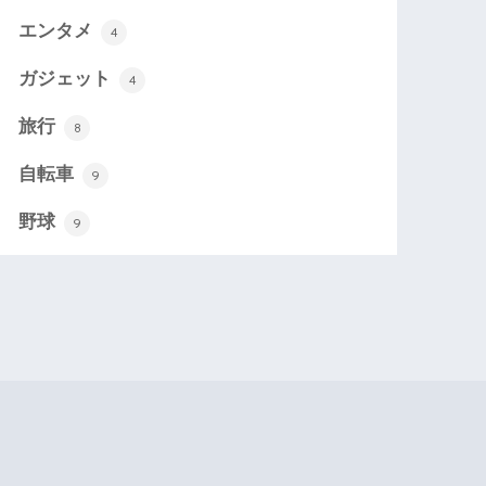
エンタメ
4
ガジェット
4
旅行
8
自転車
9
野球
9