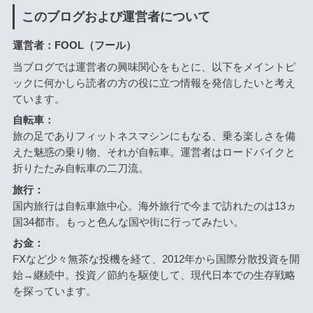
このブログおよび運営者について
運営者：FOOL（フール）
当ブログでは運営者の興味関心をもとに、以下をメイントピ
ックに何かしら読者の方の役に立つ情報を発信したいと考え
ています。
自転車：
旅の足でありフィットネスマシンにもなる、乗る楽しさを備
えた魅惑の乗り物、それが自転車。運営者はロードバイクと
折りたたみ自転車の二刀流。
旅行：
国内旅行は自転車旅中心。海外旅行で今まで訪れたのは13ヵ
国34都市。もっと色んな国や街に行ってみたい。
お金：
FXなど少々無茶な投機を経て、2012年から国際分散投資を開
始→継続中。投資／節約を駆使して、現代日本での生存戦略
を探っています。