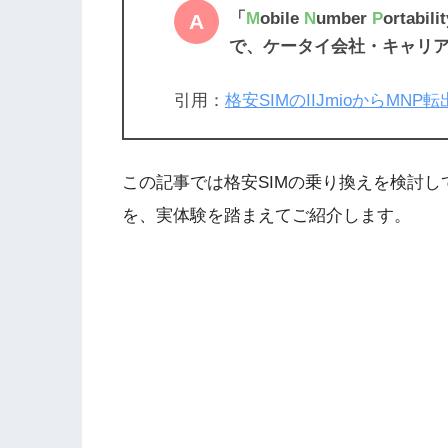
「
M
obile
N
umber
P
orta
で、ケータイ会社・キャリ
引用：
格安SIMのIIJmioからM
この記事では格安SIMの乗り換えを検討
を、実体験を踏まえてご紹介します。