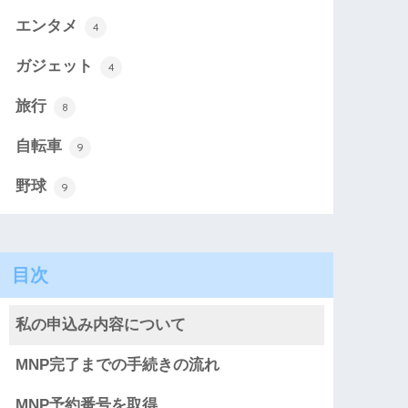
エンタメ
4
ガジェット
4
旅行
8
自転車
9
野球
9
目次
私の申込み内容について
MNP完了までの手続きの流れ
MNP予約番号を取得