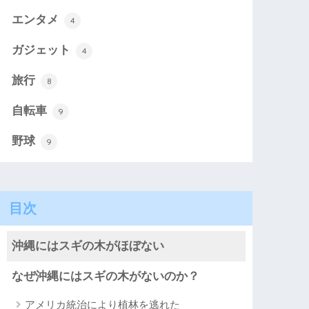
エンタメ
4
ガジェット
4
旅行
8
自転車
9
野球
9
目次
沖縄にはスギの木がほぼない
なぜ沖縄にはスギの木がないのか？
アメリカ統治により植林を逃れた